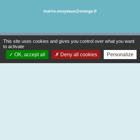
mairie.souyeaux@orange.fr
This site uses cookies and gives you control over what you want
to activate
Partenaires
OK, accept all
Deny all cookies
Personalize
Communauté de Communes des Coteaux du
Val d'Arros
Région Occitanie / Pyrénées-Méditerranée
Département des Hautes-
Pyrénées
Préfecture des Hautes-Pyrénées