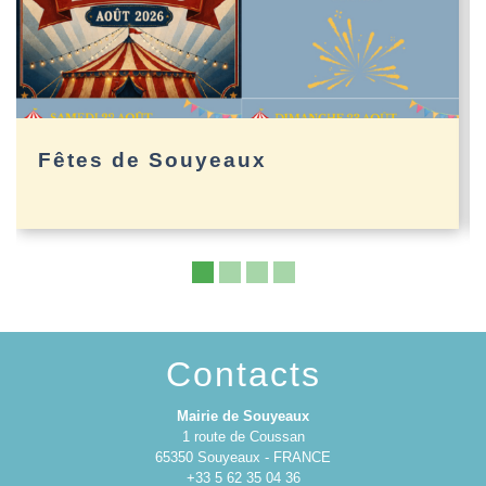
Fêtes de Souyeaux
Contacts
Mairie de Souyeaux
1 route de Coussan
65350 Souyeaux - FRANCE
+33 5 62 35 04 36