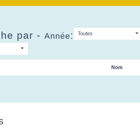
he par -
:
Toutes
Année
Nom
s