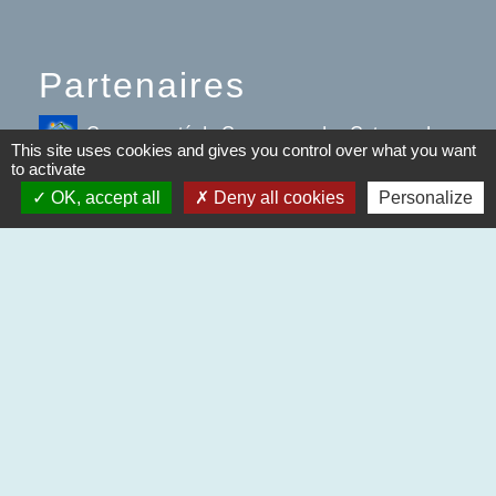
Partenaires
Communauté de Communes des Coteaux du
This site uses cookies and gives you control over what you want
Val d'Arros
to activate
OK, accept all
Deny all cookies
Personalize
Région Occitanie / Pyrénées-Méditerranée
Département des Hautes-
Pyrénées
Préfecture des Hautes-Pyrénées
Mentions légales
-
Politique de confidentialité
-
Accessibilité
-
Plan du site
-
Gestion des cookies